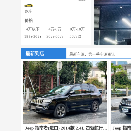
跑车
价格
4万以下
4万-8万
8万-18万
18万-30万
30万-50万
50万以上
最新到店
最新车源，第一手车源资讯
Jeep 指南者(进口) 2014款 2.4L 四驱蛇行珍藏版
Jeep 指