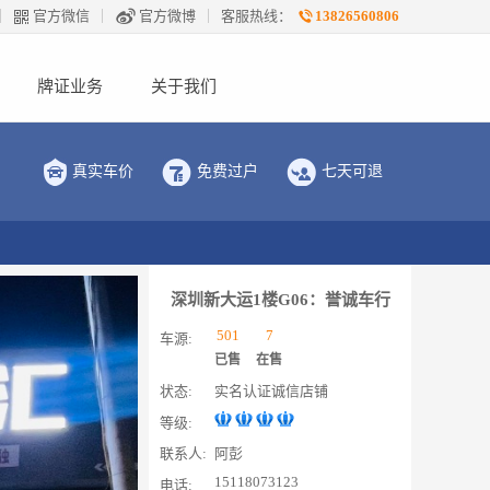
官方微信
官方微博
客服热线：
13826560806
牌证业务
关于我们
真实车价
免费过户
七天可退
深圳新大运1楼G06：誉诚车行
501
7
车源:
已售
在售
状态:
实名认证
诚信店铺
等级:
联系人:
阿彭
15118073123
电话: