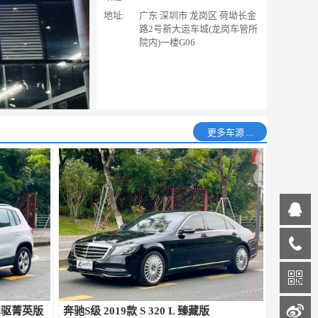
地址:
广东 深圳市 龙岗区 荷坳长金
路2号新大运车城(龙岗车管所
院内)一楼G06
更多车源 ...
动四驱菁英版
奔驰S级 2019款 S 320 L 臻藏版