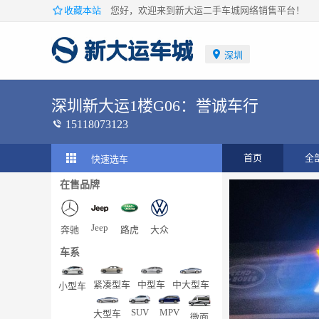
收藏本站
您好，欢迎来到新大运二手车城网络销售平台！
深圳
深圳新大运1楼G06：誉诚车行
15118073123
首页
全
快速选车
在售品牌
Jeep
奔驰
路虎
大众
车系
紧凑型车
中型车
中大型车
小型车
MPV
SUV
大型车
微面