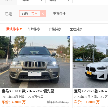
不限
小型车
不限
品牌：
宝马
重置条件
已选
紧凑型车
中型车
1年以下
中大型车
大型车
1-3年
SUV
MPV
3-5年
默认排序
车龄排序
价格排序
里程排序
微面
跑车
5年以上
宝马X5 2011款 xDrive35i 领先型
宝马X2 2023款 sDr
2012年03月上牌， 27.0万公里
2023年09月上牌， 5.7
车价：4.3800 万
车价：11.8000 万
新车价：89.60 万