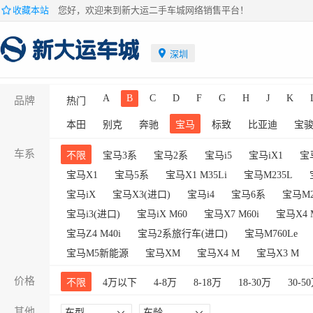
收藏本站
您好，欢迎来到新大运二手车城网络销售平台！
深圳
A
B
C
D
F
G
H
J
K
品牌
热门
本田
别克
奔驰
宝马
标致
比亚迪
宝
车系
不限
宝马3系
宝马2系
宝马i5
宝马iX1
宝
宝马X1
宝马5系
宝马X1 M35Li
宝马M235L
宝马iX
宝马X3(进口)
宝马i4
宝马6系
宝马M2
宝马i3(进口)
宝马iX M60
宝马X7 M60i
宝马X4 M
宝马Z4 M40i
宝马2系旅行车(进口)
宝马M760Le
宝马M5新能源
宝马XM
宝马X4 M
宝马X3 M
价格
不限
4万以下
4-8万
8-18万
18-30万
30-5
其他
车型
车龄