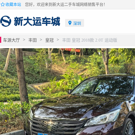
收藏本站
您好，欢迎来到新大运二手车城网络销售平台！
深圳
>
>
>
车源大厅
丰田
皇冠
丰田 皇冠 2018款 2.0T 运动版