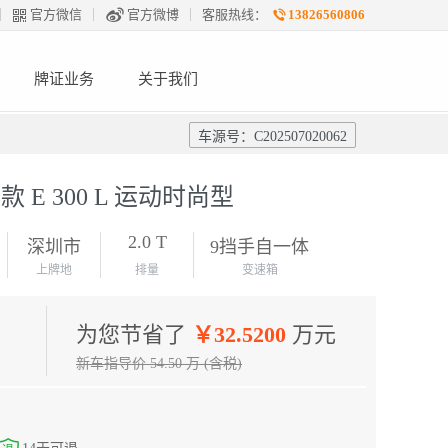
官方微信
官方微博
客服热线：
13826560806
牌证业务
关于我们
车源号：C202507020062
款 E 300 L 运动时尚型
2.0 T
深圳市
9挡手自一体
上牌地
排量
变速箱
为您节省了
￥32.5200
万元
新车指导价 54.50 万 (含税)