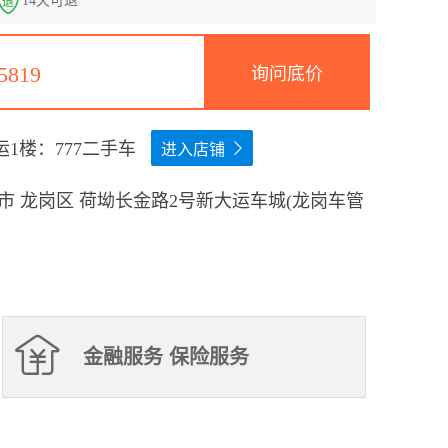
14天可退
退
5819
询问底价
1楼：777二手车
进入店铺
市 龙岗区 荷坳长金路2号新大运车城(龙岗车管
金融服务 保险服务