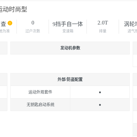
L 运动时尚型
0
2.0T
自查
9挡手自一体
涡轮
地为准
过户次数
变速箱
排量
进气
发动机参数
外部/防盗配置
运动外观套件
●
无钥匙启动系统
●