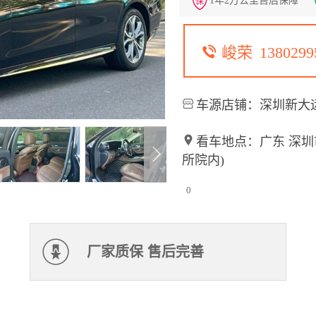
1年2万公里售后保障
保
峻荣
1380299
车源店铺：深圳新大运
看车地点：广东 深圳
所院内)
0
厂家质保 售后完善