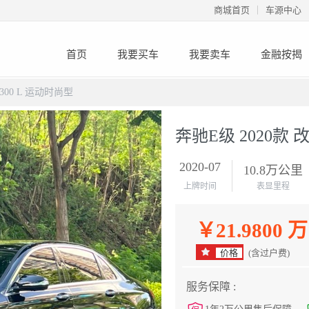
商城首页
车源中心
首页
我要买车
我要卖车
金融按揭
 300 L 运动时尚型
奔驰E级 2020款 改
2020-07
10.8万公里
上牌时间
表显里程
￥21.9800 万
价格
(含过户费)
服务保障 :