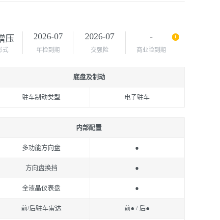
2026-07
2026-07
-
增压
形式
年检到期
交强险
商业险到期
底盘及制动
驻车制动类型
电子驻车
内部配置
多功能方向盘
●
方向盘换挡
●
全液晶仪表盘
●
前/后驻车雷达
前● / 后●