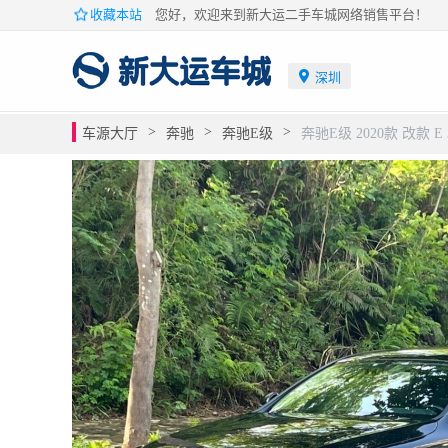
收藏本站
您好，欢迎来到新大运二手车城网络销售平台！
深圳
>
>
>
车源大厅
奔驰
奔驰E级
奔驰E级 2020款 改款 E