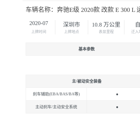
车辆名称：奔驰E级 2020款 改款 E 300 
2020-07
深圳市
10.8 万公里
上牌时间
上牌地点
表显里程
迁入
基本参数
主/被动安全装备
刹车辅助(EBA/BAS/BA等)
●
主动刹车/主动安全系统
●